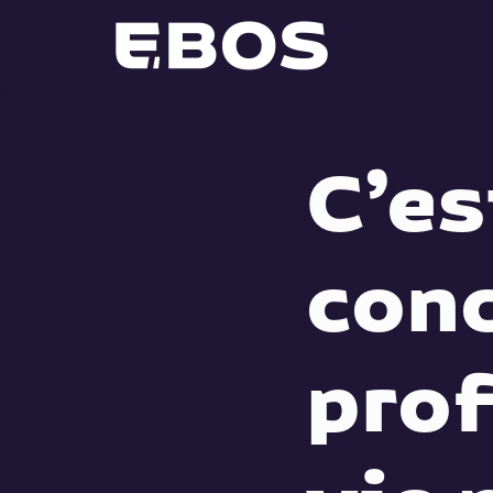
Aller
au
contenu
C’es
conc
prof