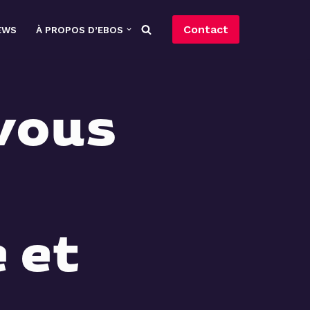
Contact
EWS
À PROPOS D’EBOS
 vous
 et