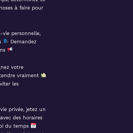
choses à faire pour
-vie personnelle,
es
Demandez
ins
gnez votre
étendre vraiment
iter les
ie privée, jetez un
avec des horaires
loi du temps