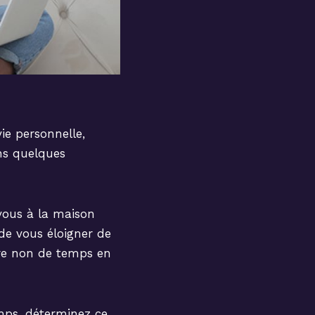
vie personnelle,
ns quelques
vous à la maison
e vous éloigner de
ire non de temps en
emps, déterminez ce