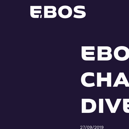
Aller
au
contenu
EBO
CHA
DIV
27/09/2019