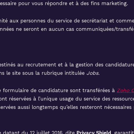
essaire pour vous répondre et à des fins marketing.
mité aux personnes du service de secrétariat et comme
onnées ne seront en aucun cas communiquées/transféré
stinés au recrutement et à la gestion des candidatur
s le site sous la rubrique intitulée
Jobs
.
le formulaire de candidature sont transférées à
Zoho C
ont réservées à l’unique usage du service des ressou
ervées aussi longtemps qu’elles resteront nécessaires 
datant du 12 juillet 2016, dite
Privacy Shield
, garanti